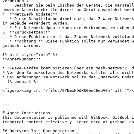
vermeiden.\

     Beachten Sie beim Löschen der Geräte, die Herstellerangaben und Bedienungsanleitungen der einzelnen Produkte. Je nach Hersteller der einzelnen Produkte müssen 
gewisse Arbeitsschritte direkt am Gerät ausgeführt werd
4. **Netzwerk Update:**

   * Diese Schaltfläche dient dazu, das Z-Wave-Netzwerk zu aktualisieren. Dies kann hilfreich sein, wenn neue Geräte hinzugefügt oder die Positionen von ZWave Geräten 
im Gebäude verändert wurden.

   * Ein Netzwerk-Update kann die Verbindung zwischen den Geräten und der Steuerzentrale optimieren.

5. **Zurücksetzen:**

   * Diese Funktion setzt das Z-Wave-Netzwerk vollständig zurück und entfernt alle hinzugefügten Geräte.

   * **Achtung:** Diese Funktion sollte nur verwendet werden, wenn alle Geräte entfernt und das Netzwerk neu eingerichtet werden soll, da alle Konfigurationen 
gelöscht werden.

{% hint style="info" %}

**Anmerkungen:**

* Z-Wave-Geräte kommunizieren über ein Mesh-Netzwerk, d
* Vor dem Zurücksetzen des Netzwerks sollten alle wicht
* Bei Änderungen im Netzwerk sollte das „Netzwerk Updat
  {% endhint %}

<figure><img src="/files/0YNmxNDdHS0wnC6woV0m" alt=""><
---

# Agent Instructions

This documentation is published with GitBook. GitBook i
technical content effectively. Learn more at gitbook.co
## Querying This Documentation
