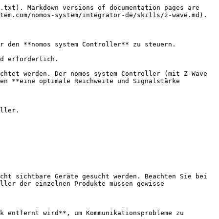
.txt). Markdown versions of documentation pages are 
tem.com/nomos-system/integrator-de/skills/z-wave.md).

r den **nomos system Controller** zu steuern.

d erforderlich.

chtet werden. Der nomos system Controller (mit Z-Wave 
en **eine optimale Reichweite und Signalstärke 
ller.

ller der einzelnen Produkte müssen gewisse 