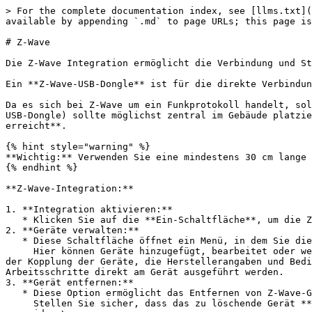
> For the complete documentation index, see [llms.txt](
available by appending `.md` to page URLs; this page is
# Z-Wave

Die Z-Wave Integration ermöglicht die Verbindung und St
Ein **Z-Wave-USB-Dongle** ist für die direkte Verbindun
Da es sich bei Z-Wave um ein Funkprotokoll handelt, sol
USB-Dongle) sollte möglichst zentral im Gebäude platzie
erreicht**.

{% hint style="warning" %}

**Wichtig:** Verwenden Sie eine mindestens 30 cm lange 
{% endhint %}

**Z-Wave-Integration:**

1. **Integration aktivieren:**

   * Klicken Sie auf die **Ein-Schaltfläche**, um die Z-Wave-Integration zu aktivieren.

2. **Geräte verwalten:**

   * Diese Schaltfläche öffnet ein Menü, in dem Sie die verfügbaren Z-Wave Geräte verwalten können.\

     Hier können Geräte hinzugefügt, bearbeitet oder wenn nötig der Netzwerk-Scan neu gestartet werden damit nicht sichtbare Geräte gesucht werden. Beachten Sie bei 
der Kopplung der Geräte, die Herstellerangaben und Bedi
Arbeitsschritte direkt am Gerät ausgeführt werden.

3. **Gerät entfernen:**

   * Diese Option ermöglicht das Entfernen von Z-Wave-Geräten aus dem Netzwerk.\

     Stellen Sie sicher, dass das zu löschende Gerät **vor** dem physischen Entfernen k**orrekt aus dem Netzwerk entfernt wird**, um Kommunikationsprobleme zu 