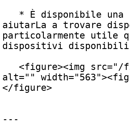
   * È disponibile una barra di ricerca per 
aiutarLa a trovare disp
particolarmente utile q
dispositivi disponibili
   <figure><img src="/files/eUcDTS9TSpvHX8wjjBV6" 
alt="" width="563"><fig
</figure>

---
