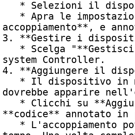
   * Selezioni il dispositivo Matter desiderato.

   * Apra le impostazioni e avvii la **modalita di 
accoppiamento**, e anno
3. **Gestire i disposit
   * Scelga "**Gestisci dispositivi**" sul nomos 
system Controller.

4. **Aggiungere il disp
   * Il dispositivo in modalita di accoppiamento 
dovrebbe apparire nell'
   * Clicchi su **Aggiungi** e inserisca il 
**codice** annotato in 
   * L'accoppiamento potrebbe richiedere del 