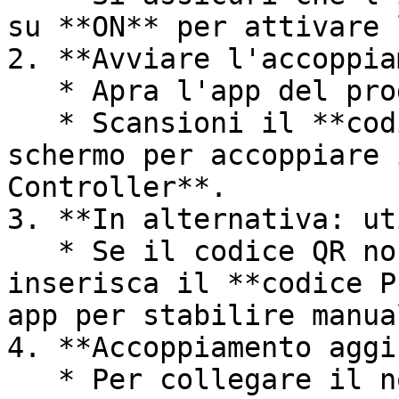
su **ON** per attivare 
2. **Avviare l'accoppia
   * Apra l'app del produttore desiderato.

   * Scansioni il **codice QR** visualizzato sullo 
schermo per accoppiare 
Controller**.

3. **In alternativa: ut
   * Se il codice QR non puo essere scansionato, 
inserisca il **codice P
app per stabilire manua
4. **Accoppiamento aggi
   * Per collegare il nomos system Controller con 