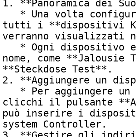
1. **Panoramica dei Suo
   * Una volta configurato tutto con successo, 
tutti i **dispositivi K
verranno visualizzati n
   * Ogni dispositivo e mostrato con un'icona e un 
nome, come **Jalousie T
**Steckdose Test**.

2. **Aggiungere un disp
   * Per aggiungere un nuovo **dispositivo KNX**, 
clicchi il pulsante **A
può inserire i disposit
system Controller.

3. **Gestire gli indiri