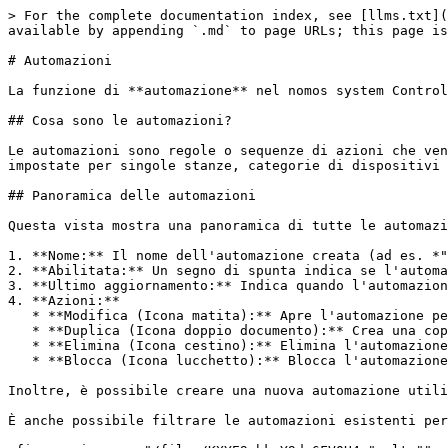
> For the complete documentation index, see [llms.txt](
available by appending `.md` to page URLs; this page is
# Automazioni

La funzione di **automazione** nel nomos system Control
## Cosa sono le automazioni?

Le automazioni sono regole o sequenze di azioni che ven
impostate per singole stanze, categorie di dispositivi 
## Panoramica delle automazioni

Questa vista mostra una panoramica di tutte le automazi
1. **Nome:** Il nome dell'automazione creata (ad es. *"
2. **Abilitata:** Un segno di spunta indica se l'automa
3. **Ultimo aggiornamento:** Indica quando l'automazion
4. **Azioni:**

   * **Modifica (Icona matita):** Apre l'automazione per la modifica.

   * **Duplica (Icona doppio documento):** Crea una copia dell'automazione.

   * **Elimina (Icona cestino):** Elimina l'automazione.

   * **Blocca (Icona lucchetto):** Blocca l'automazione per impedire ulteriori modifiche.

Inoltre, è possibile creare una nuova automazione utili
È anche possibile filtrare le automazioni esistenti per