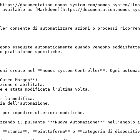
https://documentation.nomos-system.com/nomos-system/llms
 available as [Markdown](https://documentation.nomos-sys
ler consente di automatizzare azioni o processi ricorren
gono eseguite automaticamente quando vengono soddisfatte
o piattaforme specifiche.

oni create nel **nomos system Controller**. Ogni automaz
Guten Morgen"*).

zione è abilitata.

e è stata modificata l'ultima volta.

zzando il pulsante "**Nuova Automazione**" nell'angolo i
 **stanza**, **piattaforma** o **categoria di dispositiv