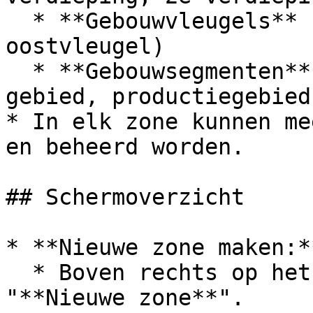
  * **Gebouwvleugels** (bijv. westvleugel, 
oostvleugel)

  * **Gebouwsegmenten** (bijv. administratief 
gebied, productiegebied)
* In elk zone kunnen me
en beheerd worden.

## Schermoverzicht

* **Nieuwe zone maken:**
  * Boven rechts op het scherm ziet u de knop 
"**Nieuwe zone**".
