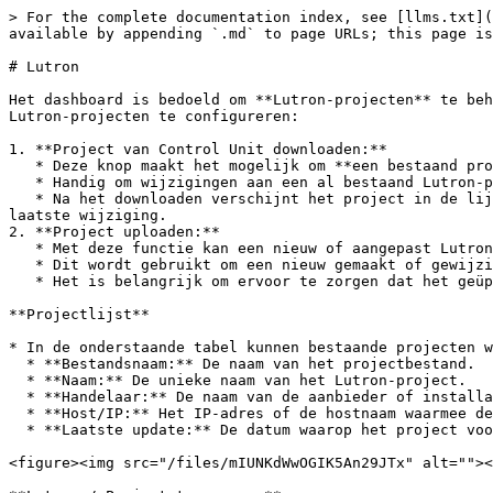
> For the complete documentation index, see [llms.txt](
available by appending `.md` to page URLs; this page is
# Lutron

Het dashboard is bedoeld om **Lutron-projecten** te beh
Lutron-projecten te configureren:

1. **Project van Control Unit downloaden:**

   * Deze knop maakt het mogelijk om **een bestaand project** van de **Control Unit** naar de nomos system Controller te downloaden.

   * Handig om wijzigingen aan een al bestaand Lutron-project in de nomos system Controller te integreren.

   * Na het downloaden verschijnt het project in de lijst, inclusief informatie zoals **bestandsnaam**, **naam**, **handelaar**, **host/IP** en de datum van de 
laatste wijziging.

2. **Project uploaden:**

   * Met deze functie kan een nieuw of aangepast Lutron-project **naar de Control Unit worden geüpload**.

   * Dit wordt gebruikt om een nieuw gemaakt of gewijzigd project op de Lutron-hardware te activeren en uit te voeren.

   * Het is belangrijk om ervoor te zorgen dat het geüploade project correct en volledig is voordat het op de Control Unit wordt toegepast.

**Projectlijst**

* In de onderstaande tabel kunnen bestaande projecten w
  * **Bestandsnaam:** De naam van het projectbestand.

  * **Naam:** De unieke naam van het Lutron-project.

  * **Handelaar:** De naam van de aanbieder of installateur die het project beheert.

  * **Host/IP:** Het IP-adres of de hostnaam waarmee de Lutron Control Unit is verbonden.

  * **Laatste update:** De datum waarop het project voor het laatst is gewijzigd of bijgewerkt.

<figure><img src="/files/mIUNKdWwOGIK5An29JTx" alt=""><