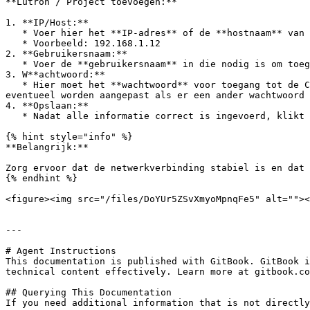
**Lutron / Project toevoegen:**

1. **IP/Host:**

   * Voer hier het **IP-adres** of de **hostnaam** van de **Lutron Control Unit** in. Dit is vereist zodat nomos kan communiceren met de Lutron-hardware.

   * Voorbeeld: 192.168.1.12

2. **Gebruikersnaam:**

   * Voer de **gebruikersnaam** in die nodig is om toegang te krijgen tot de Lutron Control Unit. Standaard is dit "lutron".

3. W**achtwoord:**

   * Hier moet het **wachtwoord** voor toegang tot de Control Unit worden ingevoerd. Een veelgebruikt wachtwoord voor integratie is "integration", maar dit moet 
eventueel worden aangepast als er een ander wachtwoord 
4. **Opslaan:**

   * Nadat alle informatie correct is ingevoerd, klikt u op **Opslaan** om het apparaat toe te voegen en de verbinding met de Control Unit tot stand te brengen.

{% hint style="info" %}

**Belangrijk:**

Zorg ervoor dat de netwerkverbinding stabiel is en dat 
{% endhint %}

<figure><img src="/files/DoYUr5ZSvXmyoMpnqFe5" alt=""><
---

# Agent Instructions

This documentation is published with GitBook. GitBook i
technical content effectively. Learn more at gitbook.co
## Querying This Documentation

If you need additional information that is not directly