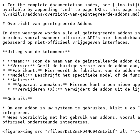
> For the complete documentation index, see [llms.txt](
available by appending `.md` to page URLs; this page is
nl/skills/addons/overzicht-van-geintegreerde-addons.md)
# Overzicht van geïntegreerde Addons

In deze weergave worden alle al geïntegreerde addons in
breiden, vooral wanneer officiële API's niet beschikbaa
gebaseerd op niet-officieel vrijgegeven interfaces.

**Uitleg van de kolommen:**

* **Naam:** Toon de naam van de geïnstalleerde addon di
* **Versie:** Geeft de huidige versie van de addon aan,
* **Fabrikant:** Hier wordt de fabrikant van de addon w
* **Model:** Beschrijft het specifieke model of de func
* **Acties:**

  * **Apparaat aanmaken:** Hiermee kunt u een nieuw apparaat maken op basis van de geselecteerde addon en deze in uw systeem integreren.

  * **Verwijderen (X):** Verwijdert de addon uit de lijst en het systeem, als deze niet meer nodig is.

**Gebruik:**

* Om een addon in uw systeem te gebruiken, klikt u op “
integreren.

* Wees voorzichtig met het gebruik van addons, vooral a
officieel ondersteunde integraties.

<figure><img src="/files/DsLZmsFD4NC04ZmIxiLf" alt=""><