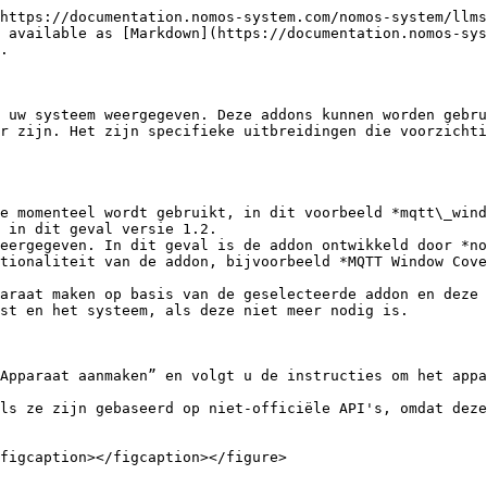
https://documentation.nomos-system.com/nomos-system/llms
 available as [Markdown](https://documentation.nomos-sys
.

 uw systeem weergegeven. Deze addons kunnen worden gebru
r zijn. Het zijn specifieke uitbreidingen die voorzichti
e momenteel wordt gebruikt, in dit voorbeeld *mqtt\_wind
 in dit geval versie 1.2.

eergegeven. In dit geval is de addon ontwikkeld door *no
tionaliteit van de addon, bijvoorbeeld *MQTT Window Cove
Apparaat aanmaken” en volgt u de instructies om het appa
ls ze zijn gebaseerd op niet-officiële API's, omdat deze
figcaption></figcaption></figure>
