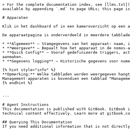
> For the complete documentation index, see [llms.txt](
available by appending `.md` to page URLs; this page is
# Apparaten

Klik in het dashboard of in een kameroverzicht op een a
De apparaatpagina is onderverdeeld in meerdere tabblade
* **Algemeen** – Stamgegevens van het apparaat: naam, i
* **Weergave** – Bepaalt hoe het apparaat in de nomos-a
* **Quick Config** – Vooraf gedefinieerde triggers, act
aanmaken.

* **Gegevens logging** – Historische gegevens voor nume
{% hint style="info" %}

**Opmerking:** Welke tabbladen worden weergegeven hangt
Management-apparaten is bovendien een tabblad "Manageme
{% endhint %}

---

# Agent Instructions

This documentation is published with GitBook. GitBook i
technical content effectively. Learn more at gitbook.co
## Querying This Documentation

If you need additional information that is not directly