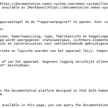
https://documentation.nomos-system.com/nomos-system/llms
 available as [Markdown](https://documentation.nomos-sys
pparaattegel om de **apparaatpagina** te openen. Hier co
n:

coon, kamertoewijzing, type, fabrikantinfo en koppelinge
pp wordt weergegeven: statusweergave, zichtbare elemente
ies en synchronisaties voor veelvoorkomende gebruiksgeva
rieke en logische waarden van het apparaat (bijv. temper
 af van het apparaat. Gegevens logging verschijnt alleen
nt" beschikbaar.

s the documentation platform designed so that both human
m.

 available in this page, you can query the documentation