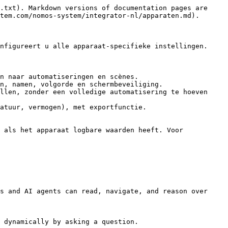
.txt). Markdown versions of documentation pages are 
tem.com/nomos-system/integrator-nl/apparaten.md).

nfigureert u alle apparaat-specifieke instellingen.

n naar automatiseringen en scènes.

n, namen, volgorde en schermbeveiliging.

llen, zonder een volledige automatisering te hoeven 
atuur, vermogen), met exportfunctie.

 als het apparaat logbare waarden heeft. Voor 
s and AI agents can read, navigate, and reason over 
 dynamically by asking a question.
