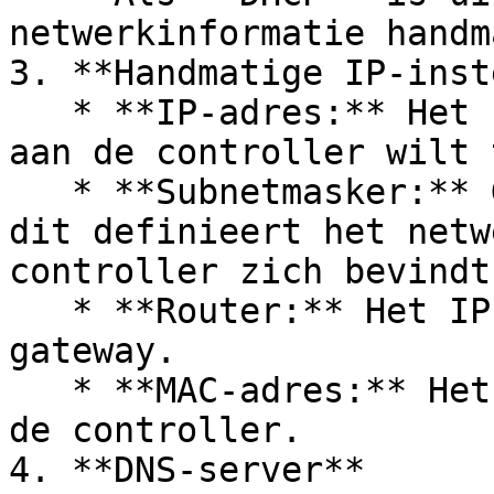
netwerkinformatie handm
3. **Handmatige IP-inst
   * **IP-adres:** Het statische IP-adres dat u 
aan de controller wilt 
   * **Subnetmasker:** Gewoonlijk 255.255.255.0, 
dit definieert het netw
controller zich bevindt.
   * **Router:** Het IP-adres van de router of 
gateway.

   * **MAC-adres:** Het unieke hardware-adres van 
de controller.

4. **DNS-server**
