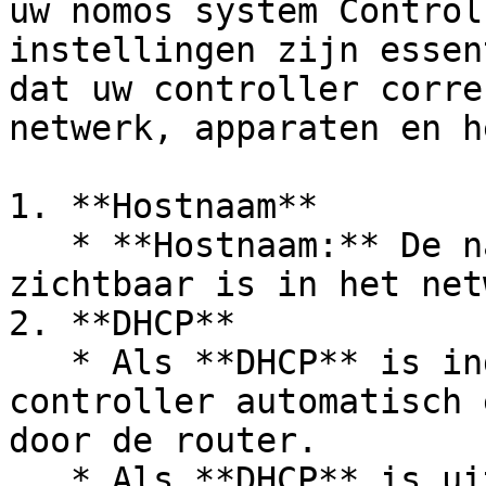
uw nomos system Control
instellingen zijn essen
dat uw controller corre
netwerk, apparaten en h
1. **Hostnaam**

   * **Hostnaam:** De naam waaronder de controller 
zichtbaar is in het net
2. **DHCP**

   * Als **DHCP** is ingeschakeld, krijgt de 
controller automatisch 
door de router.

   * Als **DHCP** is uitgeschakeld, kunt u de 