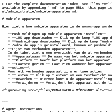
> For the complete documentation index, see [llms.txt](
available by appending `.md` to page URLs; this page is
nl/administratie/mobiele-apparaten.md).

# Mobiele apparaten

Hier ziet u hoe mobiele apparaten in de nomos-app worde
1. **Push-meldingen op mobiele apparaten instellen**

   * **iOS-app downloaden:** Klik op de knop "iOS-app downloaden" om de app uit de Apple App Store te installeren.

   * **Android-app downloaden:** Klik op de knop "Android-app downloaden" om de app uit de Google Play Store te installeren.

   * Zodra de app is geïnstalleerd, kunnen er pushmeldingen worden ontvangen.

2. **Lijst van verbonden apparaten**\

   In de tabel ziet u een overzicht van de al verbonden mobiele apparaten die pushmeldingen kunnen ontvangen.

   * **Apparaatnaam:** De naam van het mobiele apparaat (bijv. iPhone, Android).

   * **Platform:** Geeft het platform van het apparaat aan (bijv. iOS, Android).

   * **Laatste gezien:** Laat zien wanneer het apparaat voor het laatst met het systeem was verbonden.

3. **Acties**\

   Voor elk verbonden apparaat zijn er twee acties:

   * **Testen:** Klik op "Testen" om een testbericht naar het verbonden apparaat te sturen.

   * **Bewerken:** Hiermee kunt u de apparaatinstellingen bewerken.

   * **Verwijderen:** Verwijdert het apparaat uit de lijst van verbonden apparaten. Het ontvangt daarna geen pushmeldingen meer.

<figure><img src="/files/PKNwFmaC0Ew1MfPrnsNB" alt=""><
---

# Agent Instructions
