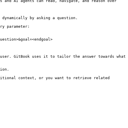
s and AI agents can read, navigate, and reason over 
 dynamically by asking a question.

ry parameter:

uestion>&goal=<endgoal>

user. GitBook uses it to tailor the answer towards what 
ion.

itional context, or you want to retrieve related 