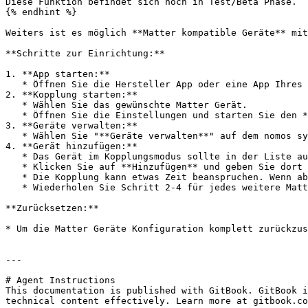
Diese Funktion befindet sich noch in Test/Beta Phase.

{% endhint %}

Weiters ist es möglich **Matter kompatible Geräte** mit
**Schritte zur Einrichtung:**

1. **App starten:**

   * Öffnen Sie die Hersteller App oder eine App Ihres bevorzugten Ecosystems. z.B. die Apple Home App.

2. **Kopplung starten:**

   * Wählen Sie das gewünschte Matter Gerät.

   * Öffnen Sie die Einstellungen und starten Sie den **Kopplungsmodus** und merken Sie sich den **Code**.

3. **Geräte verwalten:**

   * Wählen Sie "**Geräte verwalten**" auf dem nomos system Controller.

4. **Gerät hinzufügen:**

   * Das Gerät im Kopplungsmodus sollte in der Liste aufscheinen.

   * Klicken Sie auf **Hinzufügen** und geben Sie dort den **Code** von vorhin ein.

   * Die Kopplung kann etwas Zeit beanspruchen. Wenn abgeschlossen kann das Gerät umbenannt und einem Raum zugeordnet werden.

   * Wiederholen Sie Schritt 2-4 für jedes weitere Matter Gerät dass Sie hinzufügen möchten.

**Zurücksetzen:**

* Um die Matter Geräte Konfiguration komplett zurückzus
---

# Agent Instructions

This documentation is published with GitBook. GitBook i
technical content effectively. Learn more at gitbook.co