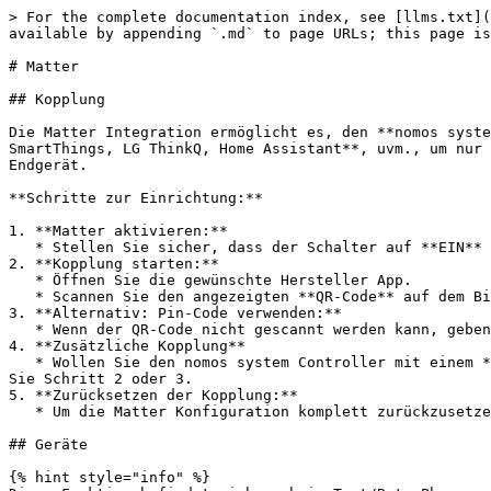
> For the complete documentation index, see [llms.txt](
available by appending `.md` to page URLs; this page is
# Matter

## Kopplung

Die Matter Integration ermöglicht es, den **nomos syste
SmartThings, LG ThinkQ, Home Assistant**, uvm., um nur 
Endgerät.

**Schritte zur Einrichtung:**

1. **Matter aktivieren:**

   * Stellen Sie sicher, dass der Schalter auf **EIN** steht, um die Matter Funktion zu aktivieren.

2. **Kopplung starten:**

   * Öffnen Sie die gewünschte Hersteller App.

   * Scannen Sie den angezeigten **QR-Code** auf dem Bildschirm, um den **nomos system Controller** zu koppeln.

3. **Alternativ: Pin-Code verwenden:**

   * Wenn der QR-Code nicht gescannt werden kann, geben Sie den angezeigten **Pin-Code** in Ihrer App ein, um die Verbindung manuell herzustellen.

4. **Zusätzliche Kopplung**

   * Wollen Sie den nomos system Controller mit einem **zusätzlichen Ecosystem** verbinden verwenden Sie den Button "**Kopplungsmodus aktivieren**" und wiederholen 
Sie Schritt 2 oder 3.

5. **Zurücksetzen der Kopplung:**

   * Um die Matter Konfiguration komplett zurückzusetzen, klicken Sie auf den roten Button **Zurücksetzen**, falls Sie die Verbindung(en) neu konfigurieren möchten.

## Geräte

{% hint style="info" %}
